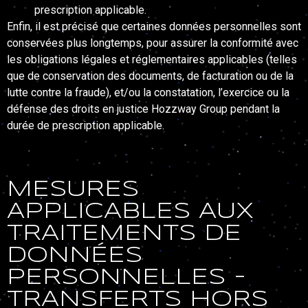
prescription applicable.
Enfin, il est précisé que certaines données personnelles sont
conservées plus longtemps, pour assurer la conformité avec
les obligations légales et réglementaires applicables (telles
que de conservation des documents, de facturation ou de la
lutte contre la fraude), et/ou la constatation, l’exercice ou la
défense des droits en justice Hozzway Group pendant la
durée de prescription applicable.
MESURES
Notre écosystème
APPLICABLES AUX
Nos engagements
TRAITEMENTS DE
Contact
DONNÉES
PERSONNELLES -
Nous rejoindre
TRANSFERTS HORS
Vision